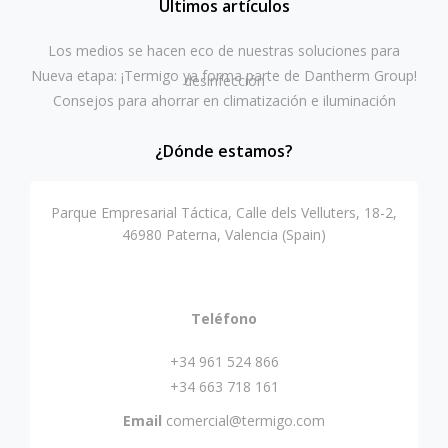
Últimos artículos
Los medios se hacen eco de nuestras soluciones para
Nueva etapa: ¡Termigo ya forma parte de Dantherm Group!
desinfección
Consejos para ahorrar en climatización e iluminación
¿Dónde estamos?
Parque Empresarial Táctica, Calle dels Velluters, 18-2,
46980 Paterna, Valencia (Spain)
Teléfono
+34 961 524 866
+34 663 718 161
Email
comercial@termigo.com