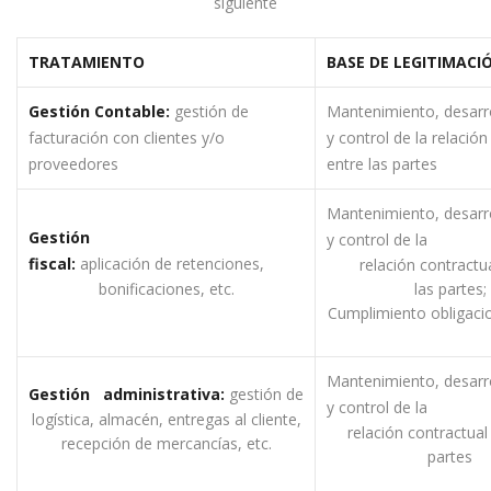
siguiente
TRATAMIENTO
B
ASE DE LEGITIMACI
G
e
stión Contable:
gestión de
Mantenimiento, desarr
facturación con clientes y/o
y control de la relación
proveedores
entre las partes
Mantenimiento, desarr
G
e
stión
y control de la
fiscal:
aplicación de retenciones,
relación contractu
bonificaciones, etc.
las partes;
Cumplimiento obligacio
Mantenimiento, desarr
G
e
stión administrativa:
gestión de
y control de la
logística, almacén, entregas al cliente,
relación contractual
recepción de mercancías, etc.
partes